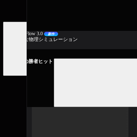
モデル
LumeFlow 3.0
新作
高度な物理シミュレーション
PUBGの勝者ヒット
アップグレード