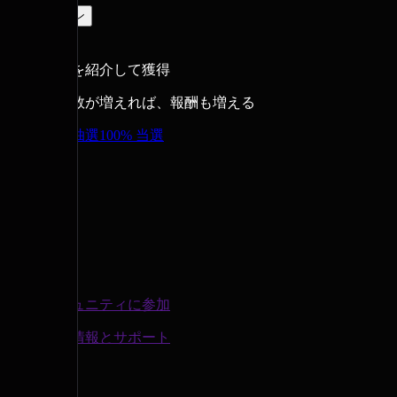
ログイン
友達を紹介して獲得
招待数が増えれば、報酬も増える
無料抽選
100% 当選
コミュニティに参加
最新情報とサポート