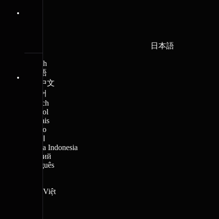
日本語
English
日本語
繁體中文
한국어
Deutsch
Español
Français
Italiano
العربية
Bahasa Indonesia
Русский
Português
हिन्दी
বাংলা
Tiếng Việt
ไทย