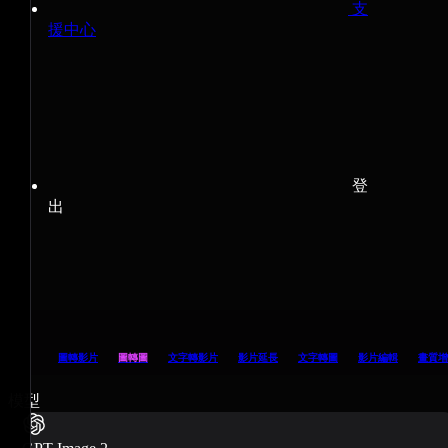
支
援中心
登
出
圖轉影片
圖轉圖
文字轉影片
影片延長
文字轉圖
影片編輯
畫質增
模型