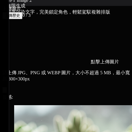
GPT Image 2
無限生成
上傳圖片
精準渲染文字，完美鎖定角色，輕鬆駕馭複雜排版
0 / 3
上傳歷史
點擊上傳圖片
請上傳 JPG、PNG 或 WEBP 圖片，大小不超過 5 MB，最小寬
高 300×300px
靈感: