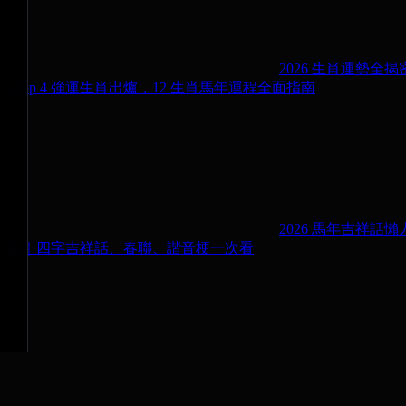
2026 生肖運勢全揭
| Top 4 強運生肖出爐，12 生肖馬年運程全面指南
2026 馬年吉祥話懶
包｜四字吉祥話、春聯、諧音梗一次看