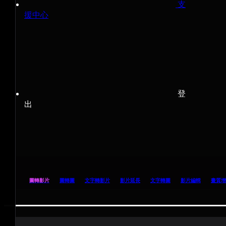
支
援中心
登
出
圖轉影片
圖轉圖
文字轉影片
影片延長
文字轉圖
影片編輯
畫質增
0