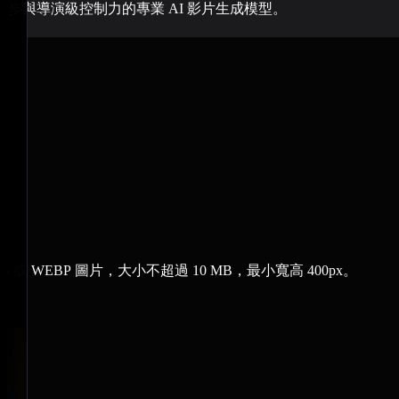
步與導演級控制力的專業 AI 影片生成模型。
片
G 或 WEBP 圖片，大小不超過 10 MB，最小寬高 400px。