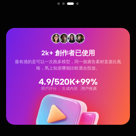
2k+ 創作者已使用
音都做
最有感的是可以一次跑多模型，同一個廣告素材直接比風
以前
格，馬上知道哪個比較適合投放。
4.9/5
20K+
99%
用戶評分
生成内容
用戶推薦