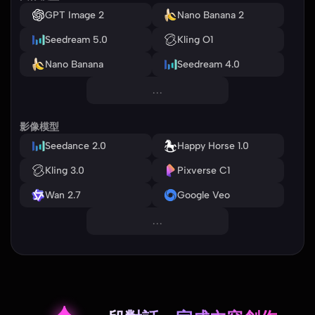
GPT Image 2
Nano Banana 2
Seedream 5.0
Kling O1
Nano Banana
Seedream 4.0
...
影像模型
Seedance 2.0
Happy Horse 1.0
Kling 3.0
Pixverse C1
Wan 2.7
Google Veo
...