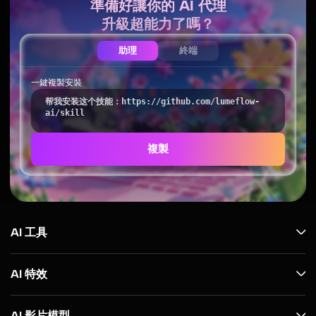
準備好讓你的 AI 代理
升級超能力了嗎？
助理
終端
一鍵複製安裝
帮我安装这个技能：https://github.com/lumeflow-
ai/skill
複製
AI 工具
AI 特效
AI 影片模型