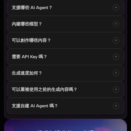
風格。
所有生成結果會安全保存在你的 LumeFlow Workspace，
+
支援哪些 AI Agent？
你可以隨時下載、管理或分享，也可串接雲端工具或內容
工作流。
LumeFlow AI 支援 Claude、OpenClaw、Hermes
+
內建哪些模型？
Agent、NemoClaw 及所有支援 MCP 的 AI Agent 或客戶
端。
系統內建 30+ 專業模型，可自動或手動選擇，包括圖片、
+
可以創作哪些內容？
影片與創意生成模型，幫助 AI Agent 完成不同類型任務。
可生成高品質圖片、短影音、電影感影片、品牌視覺內容
+
需要 API Key 嗎？
與虛擬角色，支援從 prompt、圖片或混合輸入生成。
不需要。只需連接 MCP 或登入 LumeFlow AI 帳號即可使
+
生成速度如何？
用，無需管理 API 或後端設定。
圖片通常幾秒內完成，影片依長度與模型而定，整體流程
+
可以重複使用之前的生成內容嗎？
採異步處理，生成完成後會自動回傳結果。
可以。你可以直接引用歷史生成結果，進行二次創作或延
+
支援自建 AI Agent 嗎？
伸內容製作，適合多版本迭代與創作流程。
支援。任何相容 MCP 的 AI Agent（本地或雲端）都可以
連接 LumeFlow AI，直接開始生成內容。