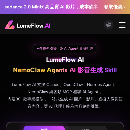
試試看！ 
銷工作室：廣告影片每支 $0.3 起 + 商品圖無限生成
領取優惠 >>
 Image 2
Seedance 2.5 重磅登場 ⚡ 最高省
OpenClaw
多模型引導 · 為 AI Agent 量身打造
✦
Claude
LumeFlow AI
Hermes
NemoClaw
Agents AI 影音生成 Skill
ChatGPT
OpenClaw
LumeFlow AI 支援 Claude、OpenClaw、Hermes Agent、
NemoClaw 與各類 MCP 相容 AI Agent，
內建30+款專業模型，一站式生成 AI 圖片、影片、虛擬人像與語
音內容，讓 AI 代理升級為內容創作引擎。