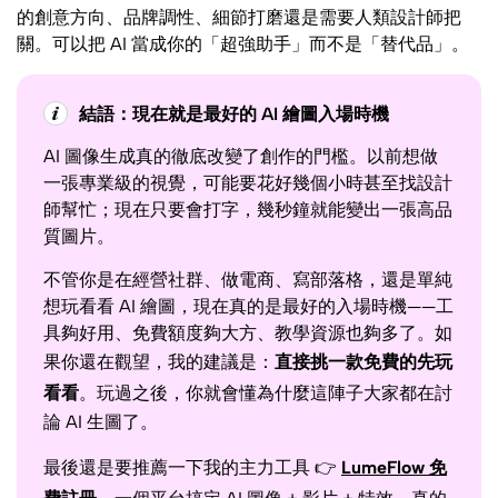
的創意方向、品牌調性、細節打磨還是需要人類設計師把
關。可以把 AI 當成你的「超強助手」而不是「替代品」。
結語：現在就是最好的 AI 繪圖入場時機
AI 圖像生成真的徹底改變了創作的門檻。以前想做
一張專業級的視覺，可能要花好幾個小時甚至找設計
師幫忙；現在只要會打字，幾秒鐘就能變出一張高品
質圖片。
不管你是在經營社群、做電商、寫部落格，還是單純
想玩看看 AI 繪圖，現在真的是最好的入場時機——工
具夠好用、免費額度夠大方、教學資源也夠多了。如
果你還在觀望，我的建議是：
直接挑一款免費的先玩
看看
。玩過之後，你就會懂為什麼這陣子大家都在討
論 AI 生圖了。
最後還是要推薦一下我的主力工具 👉
LumeFlow 免