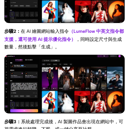
步驟2：
在 AI 繪圖網站輸入指令
（LumeFlow 中英文指令都
支援，還可使用 AI 提示優化指令）
，同時設定尺寸與生成
數量，然後點擊「生成」。
步驟3：
系統處理完成後，AI 製圖作品會出現在網站中，可