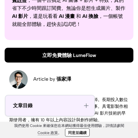
費註冊
，一個平台搞定 AI 圖像 + 影片 + 特效，真的
省下不少時間跟訂閱費。無論你是想生成圖片、製作
AI 影片
，還是玩看看
AI 漫畫
和
AI 換臉
，一個帳號
就能全部體驗，趕快去試試吧！
立即免費體驗 LumeFlow
Article by
張家澤
前影音剪輯師，現為 AI 創作者與多媒體設計師。長期投入數位
文章目錄
內容與影像創作，熱衷將 AI 技術結合故事敘事。具電影製作相
關背景，專注生成式媒體與 AI 影片創作，為 AI 影片技術的早
期使用者，擁有 10 年以上內容設計與創作經驗。
我們使用 Cookie 來確保您在本網站獲得最佳使用體驗，詳情請參閱
Cookie 政策
。
同意並繼續
分享文章