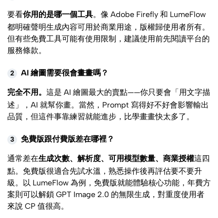
要看
你用的是哪一個工具
。像 Adobe Firefly 和 LumeFlow
都明確聲明生成內容可用於商業用途，版權歸使用者所有。
但有些免費工具可能有使用限制，建議使用前先閱讀平台的
服務條款。
AI 繪圖需要很會畫畫嗎？
2
完全不用。
這是 AI 繪圖最大的賣點——你只要會「用文字描
述」，AI 就幫你畫。當然，Prompt 寫得好不好會影響輸出
品質，但這件事靠練習就能進步，比學畫畫快太多了。
免費版跟付費版差在哪裡？
3
通常差在
生成次數、解析度、可用模型數量、商業授權
這四
點。免費版很適合先試水溫，熟悉操作後再評估要不要升
級。以 LumeFlow 為例，免費版就能體驗核心功能，年費方
案則可以解鎖 GPT Image 2.0 的無限生成，對重度使用者
來說 CP 值很高。