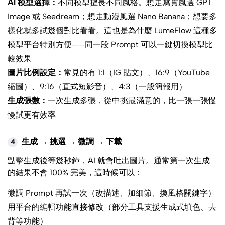
AI 模型選擇：
不同模型擅長不同風格。想走寫實風選 GPT
Image 或 Seedream；想走動漫風選 Nano Banana；想要多
樣化就多試幾個對比看看。這也是為什麼 LumeFlow 這種多
模型平台特別方便——同一段 Prompt 可以一鍵切換模型比
較效果
圖片比例設定：
常見的有 1:1（IG 貼文）、16:9（YouTube
縮圖）、9:16（直式短影音）、4:3（一般簡報用）
生成張數：
一次生成多張，從中挑最滿意的，比一張一張慢
慢試更有效率
生成 → 挑選 → 微調 → 下載
4
點擊生成後等幾秒鐘，AI 就會吐出圖片。通常第一次生成
的結果不會 100% 完美，這時候可以：
微調 Prompt 再試一次（改描述、加細節、換風格關鍵字）
用平台的編輯功能直接修改（部分工具支援生成式填色、去
背等功能）