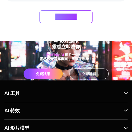
更多資訊
AI 影片創作
靈感立即成像
LumeFlow AI
影片一鍵生成，
靈感秒變震撼畫面，簡單又專業！
免費試用
立即購買
AI 工具
AI 特效
AI 影片模型