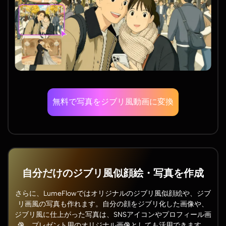
無料で写真をジブリ風動画に変換
自分だけのジブリ風似顔絵・写真を作成
さらに、LumeFlowではオリジナルのジブリ風似顔絵や、ジブ
リ画風の写真も作れます。自分の顔をジブリ化した画像や、
ジブリ風に仕上がった写真は、SNSアイコンやプロフィール画
像、プレゼント用のオリジナル画像としても活用できます。