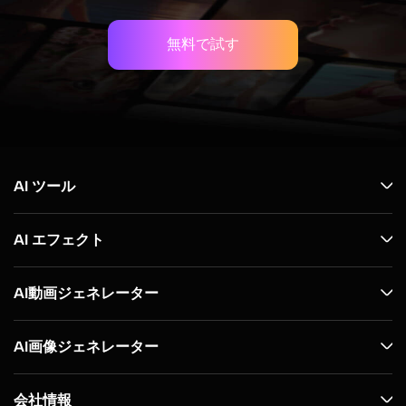
無料で試す
AI ツール
AI エフェクト
AI動画ジェネレーター
AI画像ジェネレーター
会社情報