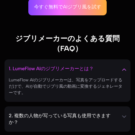
今すぐ無料でAIジブリ風を試す
ジブリメーカーのよくある質問
（FAQ）
1. LumeFlow AIのジブリメーカーとは？
LumeFlow AIのジブリメーカーは、写真をアップロードする
だけで、AIが自動でジブリ風の動画に変換するジェネレータ
ーです。
2. 複数の人物が写っている写真も使用できます
か？