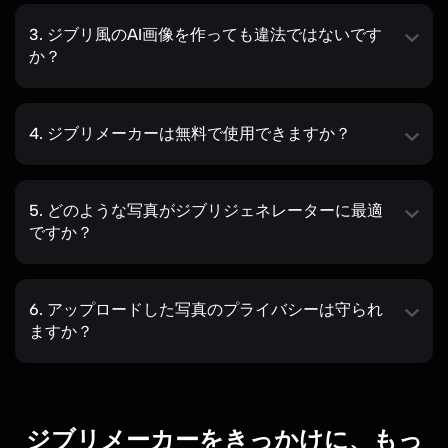
3. ジブリ風のAI画像を作っても違法ではないです
か？
4. ジブリメーカーは無料で使用できますか？
5. どのような写真がジブリジェネレーターに最適
ですか？
6. アップロードした写真のプライバシーは守られ
ますか？
ジブリメーカーをきっかけに、もっ