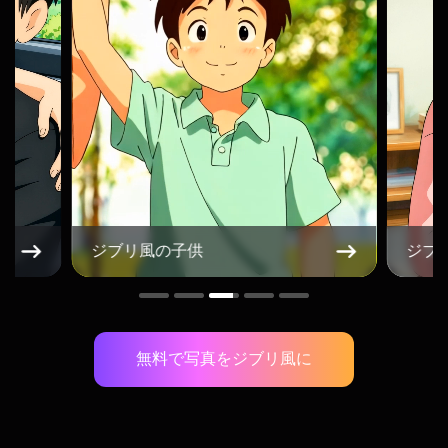
ジブリ風の猫
ジブ
無料で写真をジブリ風に