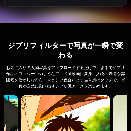
ジブリフィルターで写真が一瞬で変
わる
お気に入りの人物写真をアップロードするだけで、まるでジブリ
作品のワンシーンのようなアニメ風動画に変身。人物の表情や雰
囲気を活かしながら、やさしい色合いと手描き風のタッチで、写
真が自然に動き出すジブリ風アニメを楽しめます。